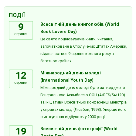
ПОДІЇ
9
Всесвітній день книголюбів (World
Book Lovers Day)
серпня
Це свято поціновувачів книги, читання,
започатковане в Сполучених Штатах Америки,
відзначається 9 серпня кожного року в
багатьох країнах.
12
Міжнародний день молоді
(International Youth Day)
серпня
Міжнародний день молоді було затверджено
Генеральною Асамблеєю ООН (A/RES/54/120)
за ініціативи Всесвітньої конференції міністрів
у справах молоді (Лісабон, 1998). Уперше його
святкування відбулось у 2000 році.
19
Всесвітній день фотографії (World