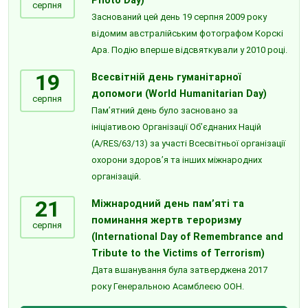
Photo Day)
серпня
Заснований цей день 19 серпня 2009 року
відомим австралійським фотографом Корскі
Ара. Подію вперше відсвяткували у 2010 році.
19
Всесвітній день гуманітарної
допомоги (World Humanitarian Day)
серпня
Пам’ятний день було засновано за
ініціативою Організації Об’єднаних Націй
(A/RES/63/13) за участі Всесвітньої організації
охорони здоров’я та інших міжнародних
організацій.
21
Міжнародний день пам’яті та
поминання жертв тероризму
серпня
(International Day of Remembrance and
Tribute to the Victims of Terrorism)
Дата вшанування була затверджена 2017
року Генеральною Асамблеєю ООН.