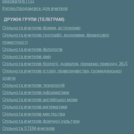
Вихователі ГПД
Куплю/продам:все для вчителя
ДРУЖНІ ГРУПИ (ТЕЛЕГРАМ):
Спільнота вчителів фізики, астрономії
Спільнота вчителів географії, економіки, фінансової
грамотності
Спільнота вчителів-філологів
Спільнота вчителів хімії
Спільнота вчителів біології, довкілля, пізнаємо природу, ЗБД
Спільнота вчителів історії, правознавства, громадянської
освіти
Спільнота вчителів технологій
Спільнота вчителів інформатики
Спільнота вчителів англійської мови
Спільнота вчителів математики
Спільнота вчителів мистецтва
Спільнота вчителів фізичної культури
Спільнота STEM-вчителів