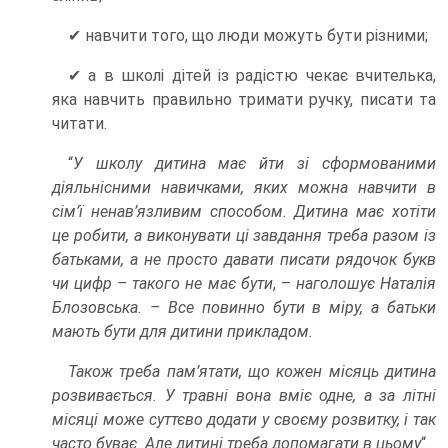
✔ навчити того, що люди можуть бути різними;
✔ а в школі дітей із радістю чекає вчителька,
яка навчить правильно тримати ручку, писати та
читати.
“
У школу дитина має йти зі сформованими
діяльнісними навичками, яких можна навчити в
сім’ї ненав’язливим способом. Дитина має хотіти
це робити, а виконувати ці завдання треба разом із
батьками, а не просто давати писати рядочок букв
чи цифр – такого не має бути
, –
наголошує Наталія
Блозовська. – Все повинно бути в міру, а батьки
мають бути для дитини прикладом.
Також треба пам’ятати, що кожен місяць дитина
розвивається. У травні вона вміє одне, а за літні
місяці може суттєво додати у своєму розвитку, і так
часто буває. Але дитині треба допомагати в цьому
“.