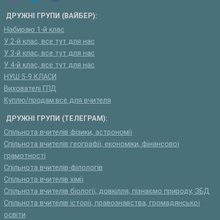
ДРУЖНІ ГРУПИ (ВАЙБЕР):
Набираю 1-й клас
У 2-й клас, все тут для нас
У 3-й клас, все тут для нас
У 4-й клас, все тут для нас
НУШ 5-9 КЛАСИ
Вихователі ГПД
Куплю/продам:все для вчителя
ДРУЖНІ ГРУПИ (ТЕЛЕГРАМ):
Спільнота вчителів фізики, астрономії
Спільнота вчителів географії, економіки, фінансової
грамотності
Спільнота вчителів-філологів
Спільнота вчителів хімії
Спільнота вчителів біології, довкілля, пізнаємо природу, ЗБД
Спільнота вчителів історії, правознавства, громадянської
освіти