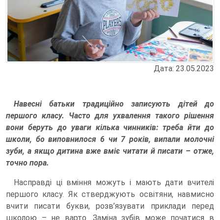
Дата: 23.05.2023
Навесні батьки традиційно записують дітей до
першого класу. Часто для ухвалення такого рішення
вони беруть до уваги кілька чинників: треба йти до
школи, бо виповнилося 6 чи 7 років, випали молочні
зуби, а якщо дитина вже вміє читати й писати – отже,
точно пора.
Насправді ці вміння можуть і мають дати вчителі
першого класу. Як стверджують освітяни, навмисно
вчити писати букви, розв’язувати приклади перед
школою – не варто. Заміна зубів може початися в