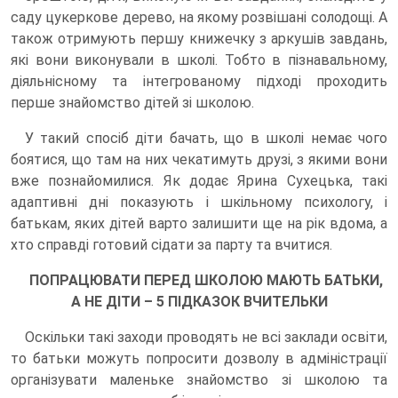
саду цукеркове дерево, на якому розвішані солодощі. А
також отримують першу книжечку з аркушів завдань,
які вони виконували в школі. Тобто в пізнавальному,
діяльнісному та інтегрованому підході проходить
перше знайомство дітей зі школою.
У такий спосіб діти бачать, що в школі немає чого
боятися, що там на них чекатимуть друзі, з якими вони
вже познайомилися. Як додає Ярина Сухецька, такі
адаптивні дні показують і шкільному психологу, і
батькам, яких дітей варто залишити ще на рік вдома, а
хто справді готовий сідати за парту та вчитися.
ПОПРАЦЮВАТИ ПЕРЕД ШКОЛОЮ МАЮТЬ БАТЬКИ,
А НЕ ДІТИ – 5 ПІДКАЗОК ВЧИТЕЛЬКИ
Оскільки такі заходи проводять не всі заклади освіти,
то батьки можуть попросити дозволу в адміністрації
організувати маленьке знайомство зі школою та