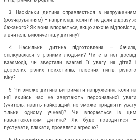
3. Наскільки дитина справляється з напруженням
(розчаруванням) – наприклад, коли їй не дали відразу ж
бажаного? Як вона впорається, якщо захоче відповісти,
а вчитель викличе іншу дитину?
4. Наскільки дитина підготовлена – бачила,
спілкувалася з різними людьми? Чи є в неї досвід
взаємодії, чи звертали взагалі її увагу на дітей і
дорослих різних психотипів, тілесних типів, різного
віку?
5. Чи зможе дитина витримати напруження, коли на
неї якийсь час не звертають персональної уваги
(учитель, навіть найкращий, не зможе приділяти увагу
тільки одному учневі)? Чи впорається із цим
навантаженням дитина? Як буде поводитися –
пустувати, плакати, проявляти агресію?
6. Чи сприймає дитина, що звертаються і до неї, коли