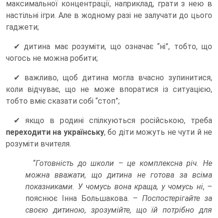
максимальної концентрації, наприклад, грати з нею в
настільні ігри. Але в жодному разі не залучати до цього
гаджети;
✔ дитина має розуміти, що означає “ні”, тобто, що
чогось не можна робити;
✔ важливо, щоб дитина могла вчасно зупинитися,
коли відчуває, що не може впоратися із ситуацією,
тобто вміє сказати собі “стоп”;
✔ якщо в родині спілкуються російською, треба
переходити на українську
, бо діти можуть не чути й не
розуміти вчителя.
“
Готовність до школи – це комплексна річ. Не
можна вважати, що дитина не готова за всіма
показниками. У чомусь вона краща, у чомусь ні
, –
пояснює Інна Большакова. –
Поспостерігайте за
своєю дитиною, зрозумійте, що їй потрібно для