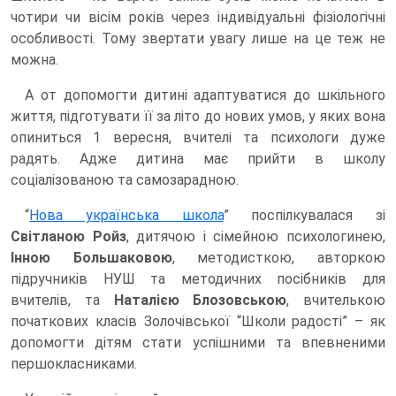
чотири чи вісім років через індивідуальні фізіологічні
особливості. Тому звертати увагу лише на це теж не
можна.
А от допомогти дитині адаптуватися до шкільного
життя, підготувати її за літо до нових умов, у яких вона
опиниться 1 вересня, вчителі та психологи дуже
радять. Адже дитина має прийти в школу
соціалізованою та самозарадною.
“
Нова українська школа
” поспілкувалася зі
Світланою Ройз
, дитячою і сімейною психологинею,
Інною Большаковою
, методисткою, авторкою
підручників НУШ та методичних посібників для
вчителів, та
Наталією Блозовською
, вчителькою
початкових класів Золочівської “Школи радості” – як
допомогти дітям стати успішними та впевненими
першокласниками.