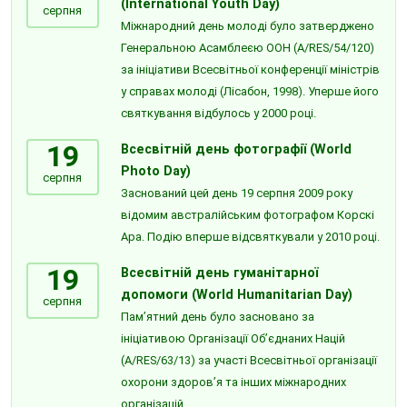
(International Youth Day)
серпня
Міжнародний день молоді було затверджено
Генеральною Асамблеєю ООН (A/RES/54/120)
за ініціативи Всесвітньої конференції міністрів
у справах молоді (Лісабон, 1998). Уперше його
святкування відбулось у 2000 році.
19
Всесвітній день фотографії (World
Photo Day)
серпня
Заснований цей день 19 серпня 2009 року
відомим австралійським фотографом Корскі
Ара. Подію вперше відсвяткували у 2010 році.
19
Всесвітній день гуманітарної
допомоги (World Humanitarian Day)
серпня
Пам’ятний день було засновано за
ініціативою Організації Об’єднаних Націй
(A/RES/63/13) за участі Всесвітньої організації
охорони здоров’я та інших міжнародних
організацій.