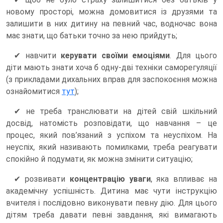
новому просторі, можна домовитися із друзями та
залишити в них дитину на певний час, водночас вона
має знати, що батьки точно за нею прийдуть;
✔ навчити
керувати своїми емоціями
. Для цього
діти мають знати хоча б одну-дві техніки саморегуляції
(з прикладами дихальних вправ для заспокоєння можна
ознайомитися
тут
);
✔ не треба транслювати на дітей свій шкільний
досвід, натомість розповідати, що навчання – це
процес, який пов’язаний з успіхом та неуспіхом. На
неуспіх, який називають помилками, треба реагувати
спокійно й подумати, як можна змінити ситуацію;
✔ розвивати
концентрацію уваги
, яка впливає на
академічну успішність. Дитина має чути інструкцію
вчителя і послідовно виконувати певну дію. Для цього
дітям треба давати певні завдання, які вимагають