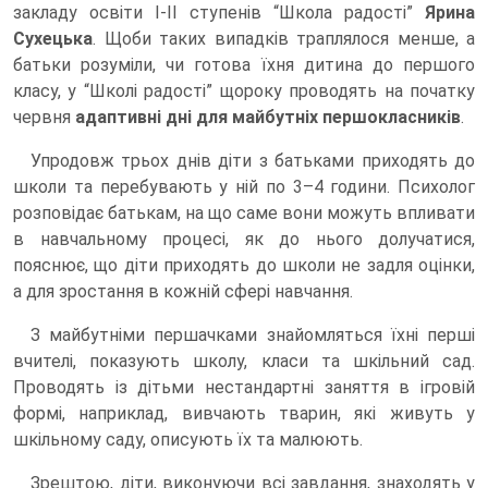
закладу освіти І-II ступенів “Школа радості”
Ярина
Сухецька
. Щоби таких випадків траплялося менше, а
батьки розуміли, чи готова їхня дитина до першого
класу, у “Школі радості” щороку проводять на початку
червня
адаптивні дні для майбутніх першокласників
.
Упродовж трьох днів діти з батьками приходять до
школи та перебувають у ній по 3–4 години. Психолог
розповідає батькам, на що саме вони можуть впливати
в навчальному процесі, як до нього долучатися,
пояснює, що діти приходять до школи не задля оцінки,
а для зростання в кожній сфері навчання.
З майбутніми першачками знайомляться їхні перші
вчителі, показують школу, класи та шкільний сад.
Проводять із дітьми нестандартні заняття в ігровій
формі, наприклад, вивчають тварин, які живуть у
шкільному саду, описують їх та малюють.
Зрештою, діти, виконуючи всі завдання, знаходять у