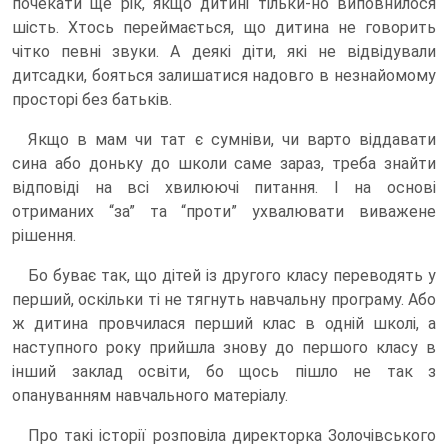
почекати ще рік, якщо дитині тільки-но виповнилося
шість. Хтось переймається, що дитина не говорить
чітко певні звуки. А деякі діти, які не відвідували
дитсадки, бояться залишатися надовго в незнайомому
просторі без батьків.
Якщо в мам чи тат є сумніви, чи варто віддавати
сина або доньку до школи саме зараз, треба знайти
відповіді на всі хвилюючі питання. І на основі
отриманих “за” та “проти” ухвалювати виважене
рішення.
Бо буває так, що дітей із другого класу переводять у
перший, оскільки ті не тягнуть навчальну програму. Або
ж дитина провчилася перший клас в одній школі, а
наступного року прийшла знову до першого класу в
інший заклад освіти, бо щось пішло не так з
опануванням навчального матеріалу.
Про такі історії розповіла директорка Золочівського