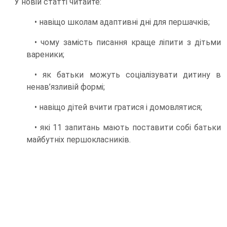
У новій статті читайте:
• навіщо школам адаптивні дні для першачків;
• чому замість писання краще ліпити з дітьми
вареники;
• як батьки можуть соціалізувати дитину в
ненав’язливій формі;
• навіщо дітей вчити гратися і домовлятися;
• які 11 запитань мають поставити собі батьки
майбутніх першокласників.