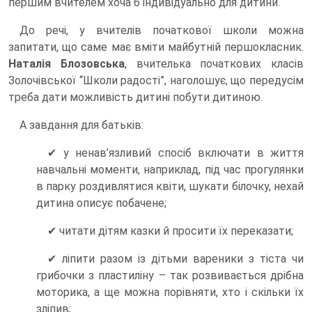
першим вчителем хоча б індивідуально для дитини.
До речі, у вчителів початкової школи можна
запитати, що саме має вміти майбутній першокласник.
Наталія Блозовська
, вчителька початкових класів
Золочівської “Школи радості”, наголошує, що передусім
треба дати можливість дитині побути дитиною.
А завдання для батьків:
✔ у ненав’язливий спосіб включати в життя
навчальні моменти, наприклад, під час прогулянки
в парку роздивлятися квіти, шукати білочку, нехай
дитина описує побачене;
✔ читати дітям казки й просити їх переказати;
✔ ліпити разом із дітьми вареники з тіста чи
грибочки з пластиліну – так розвивається дрібна
моторика, а ще можна порівняти, хто і скільки їх
зліпив;