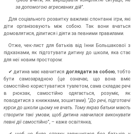
за допомогою агресивних дій
”.
Для соціального розвитку важливі спонтанні ігри, які
діти організовують між собою. Так вони вчаться
домовлятися, ділитися і діяти за певними правилами.
Отже, чек-лист для батьків від Інни Большакової з
підказками, як підготувати дитину до школи, яка стає
для неї новим простором:
✔ дитина має навчитися
доглядати за собою
, тобто
бути самозарадною (це означає, що вона вміє
самостійно користуватися туалетом, сама складає речі
в рюкзак, самостійно одягається, розуміє, як
поводитися з книжками, зошитами). “
До речі, підготовчі
курси до школи цьому не вчать. Тому якраз батьки мають
створити такі умови, щоб дитина навчилася виконувати
певні дії самостійно
”, – каже освітянка;
✔ щоб не було страху залишитися без батьків у