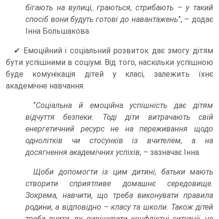
бігають на вулиці, граються, стрибають – у такий
спосіб вони будуть готові до навантажень
”, – додає
Інна Большакова.
✔ Емоційний і соціальний розвиток дає змогу дітям
бути успішними в соціумі. Від того, наскільки успішною
буде комунікація дітей у класі, залежить їхнє
академічне навчання.
“
Соціальна й емоційна успішність дає дітям
відчуття безпеки. Тоді діти витрачають свій
енергетичний ресурс не на переживання щодо
однолітків чи стосунків із вчителем, а на
досягнення академічних успіхів
, – зазначає Інна.
Щоби допомогти із цим дитині, батьки мають
створити сприятливе домашнє середовище.
Зокрема, навчити, що треба виконувати правила
родини, а відповідно – класу та школи. Також дітей
треба вчити, як вирішувати конфліктні ситуації, не