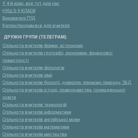
У 4-й клас, все тут для нас
НУШ 5-9 КЛАСИ
Вихователі ГПД
Куплю/продам:все для вчителя
ДРУЖНІ ГРУПИ (ТЕЛЕГРАМ):
Спільнота вчителів фізики, астрономії
Спільнота вчителів географії, економіки, фінансової
грамотності
Спільнота вчителів-філологів
Спільнота вчителів хімії
Спільнота вчителів біології, довкілля, пізнаємо природу, ЗБД
Спільнота вчителів історії, правознавства, громадянської
освіти
Спільнота вчителів технологій
Спільнота вчителів інформатики
Спільнота вчителів англійської мови
Спільнота вчителів математики
Спільнота вчителів мистецтва