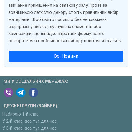
звичайне приміщення на святкову залу. Проте за
зовнішньою легкістю декору стоїть правильний вибір
матеріалів. Щоб свято пройшло без неприємних
сюрпризів у вигляді луснувших елементів або
композицій, що швидко втратили форму, варто
розібратися в особливостях вибору повітряних кульок.
Всі Новини
МИ У СОЦІАЛЬНИХ МЕРЕЖАХ:
ДРУЖНІ ГРУПИ (ВАЙБЕР):
Набираю 1-й клас
У 2-й клас, все тут для нас
У 3-й клас, все тут для нас