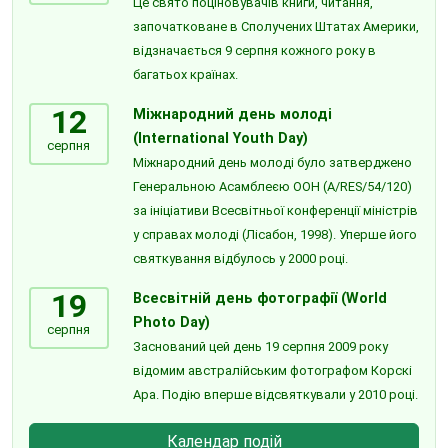
Це свято поціновувачів книги, читання,
започатковане в Сполучених Штатах Америки,
відзначається 9 серпня кожного року в
багатьох країнах.
12
Міжнародний день молоді
(International Youth Day)
серпня
Міжнародний день молоді було затверджено
Генеральною Асамблеєю ООН (A/RES/54/120)
за ініціативи Всесвітньої конференції міністрів
у справах молоді (Лісабон, 1998). Уперше його
святкування відбулось у 2000 році.
19
Всесвітній день фотографії (World
Photo Day)
серпня
Заснований цей день 19 серпня 2009 року
відомим австралійським фотографом Корскі
Ара. Подію вперше відсвяткували у 2010 році.
Календар подій