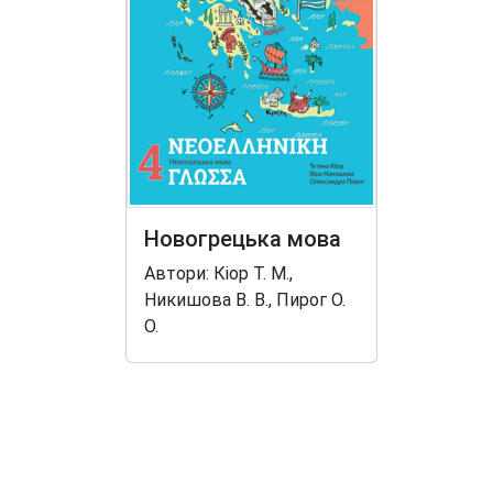
Новогрецька мова
Автори: Кіор Т. М.,
Никишова В. В., Пирог О.
О.