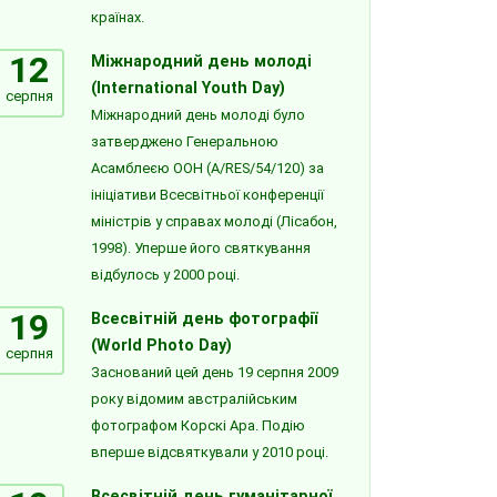
країнах.
12
Міжнародний день молоді
(International Youth Day)
серпня
Міжнародний день молоді було
затверджено Генеральною
Асамблеєю ООН (A/RES/54/120) за
ініціативи Всесвітньої конференції
міністрів у справах молоді (Лісабон,
1998). Уперше його святкування
відбулось у 2000 році.
19
Всесвітній день фотографії
(World Photo Day)
серпня
Заснований цей день 19 серпня 2009
року відомим австралійським
фотографом Корскі Ара. Подію
вперше відсвяткували у 2010 році.
Всесвітній день гуманітарної