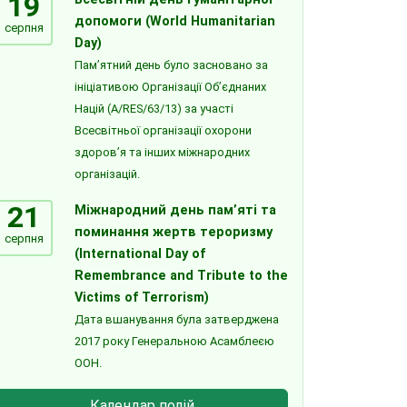
19
допомоги (World Humanitarian
серпня
Day)
Пам’ятний день було засновано за
ініціативою Організації Об’єднаних
Націй (A/RES/63/13) за участі
Всесвітньої організації охорони
здоров’я та інших міжнародних
організацій.
21
Міжнародний день пам’яті та
поминання жертв тероризму
серпня
(International Day of
Remembrance and Tribute to the
Victims of Terrorism)
Дата вшанування була затверджена
2017 року Генеральною Асамблеєю
ООН.
Календар подій