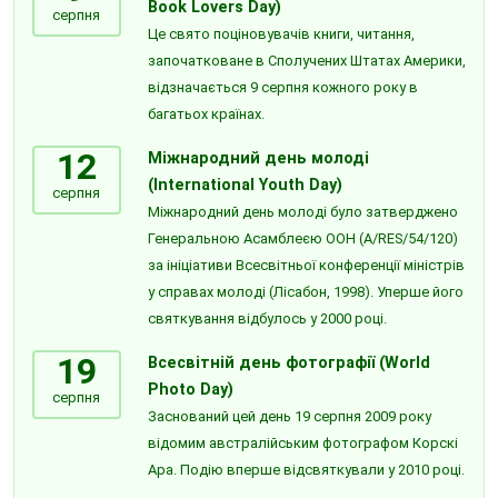
Book Lovers Day)
серпня
Це свято поціновувачів книги, читання,
започатковане в Сполучених Штатах Америки,
відзначається 9 серпня кожного року в
багатьох країнах.
12
Міжнародний день молоді
(International Youth Day)
серпня
Міжнародний день молоді було затверджено
Генеральною Асамблеєю ООН (A/RES/54/120)
за ініціативи Всесвітньої конференції міністрів
у справах молоді (Лісабон, 1998). Уперше його
святкування відбулось у 2000 році.
19
Всесвітній день фотографії (World
Photo Day)
серпня
Заснований цей день 19 серпня 2009 року
відомим австралійським фотографом Корскі
Ара. Подію вперше відсвяткували у 2010 році.