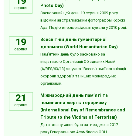
19
Photo Day)
серпня
Заснований цей день 19 серпня 2009 року
відомим австралійським фотографом Корскі
Ара. Подію вперше відсвяткували у 2010 році.
19
Всесвітній день гуманітарної
допомоги (World Humanitarian Day)
серпня
Пам’ятний день було засновано за
ініціативою Організації Об’єднаних Націй
(A/RES/63/13) за участі Всесвітньої організації
охорони здоров’я та інших міжнародних
організацій.
21
Міжнародний день пам’яті та
поминання жертв тероризму
серпня
(International Day of Remembrance and
Tribute to the Victims of Terrorism)
Дата вшанування була затверджена 2017
року Генеральною Асамблеєю ООН.