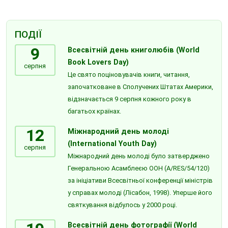
ПОДІЇ
9
Всесвітній день книголюбів (World
Book Lovers Day)
серпня
Це свято поціновувачів книги, читання,
започатковане в Сполучених Штатах Америки,
відзначається 9 серпня кожного року в
багатьох країнах.
12
Міжнародний день молоді
(International Youth Day)
серпня
Міжнародний день молоді було затверджено
Генеральною Асамблеєю ООН (A/RES/54/120)
за ініціативи Всесвітньої конференції міністрів
у справах молоді (Лісабон, 1998). Уперше його
святкування відбулось у 2000 році.
Всесвітній день фотографії (World