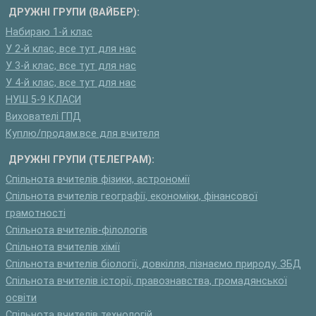
ДРУЖНІ ГРУПИ (ВАЙБЕР):
Набираю 1-й клас
У 2-й клас, все тут для нас
У 3-й клас, все тут для нас
У 4-й клас, все тут для нас
НУШ 5-9 КЛАСИ
Вихователі ГПД
Куплю/продам:все для вчителя
ДРУЖНІ ГРУПИ (ТЕЛЕГРАМ):
Спільнота вчителів фізики, астрономії
Спільнота вчителів географії, економіки, фінансової
грамотності
Спільнота вчителів-філологів
Спільнота вчителів хімії
Спільнота вчителів біології, довкілля, пізнаємо природу, ЗБД
Спільнота вчителів історії, правознавства, громадянської
освіти
Спільнота вчителів технологій