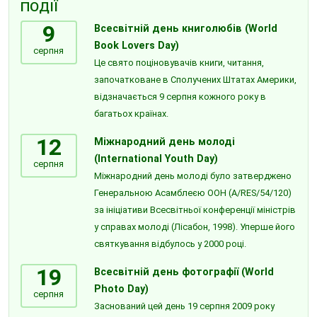
ПОДІЇ
9
Всесвітній день книголюбів (World
Book Lovers Day)
серпня
Це свято поціновувачів книги, читання,
започатковане в Сполучених Штатах Америки,
відзначається 9 серпня кожного року в
багатьох країнах.
12
Міжнародний день молоді
(International Youth Day)
серпня
Міжнародний день молоді було затверджено
Генеральною Асамблеєю ООН (A/RES/54/120)
за ініціативи Всесвітньої конференції міністрів
у справах молоді (Лісабон, 1998). Уперше його
святкування відбулось у 2000 році.
19
Всесвітній день фотографії (World
Photo Day)
серпня
Заснований цей день 19 серпня 2009 року