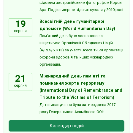
відомим австралійським фотографом Корскі
Ара. Подію вперше відсвяткували у 2010 році.
19
Всесвітній день гуманітарної
допомоги (World Humanitarian Day)
серпня
Пам’ятний день було засновано за
ініціативою Організації Об’єднаних Націй
(A/RES/63/13) за участі Всесвітньої організації
охорони здоров’я та інших міжнародних
організацій.
21
Міжнародний день пам’яті та
поминання жертв тероризму
серпня
(International Day of Remembrance and
Tribute to the Victims of Terrorism)
Дата вшанування була затверджена 2017
року Генеральною Асамблеєю ООН.
Календар подій