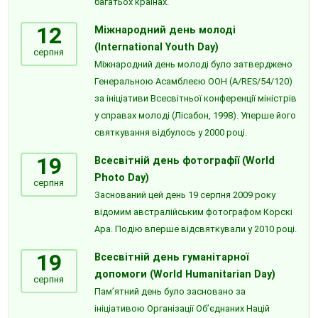
багатьох країнах.
12
Міжнародний день молоді
(International Youth Day)
серпня
Міжнародний день молоді було затверджено
Генеральною Асамблеєю ООН (A/RES/54/120)
за ініціативи Всесвітньої конференції міністрів
у справах молоді (Лісабон, 1998). Уперше його
святкування відбулось у 2000 році.
19
Всесвітній день фотографії (World
Photo Day)
серпня
Заснований цей день 19 серпня 2009 року
відомим австралійським фотографом Корскі
Ара. Подію вперше відсвяткували у 2010 році.
19
Всесвітній день гуманітарної
допомоги (World Humanitarian Day)
серпня
Пам’ятний день було засновано за
ініціативою Організації Об’єднаних Націй