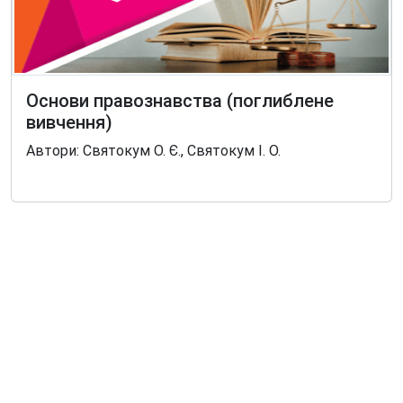
Основи правознавства (поглиблене
вивчення)
Автори: Святокум О. Є., Святокум І. О.