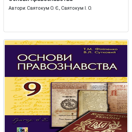
Автори: Святокум О. Є., Святокум І. О.