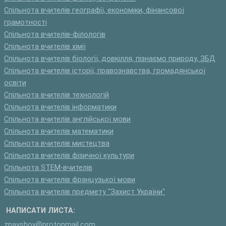
Спільнота вчителів географії, економіки, фінансової
грамотності
Спільнота вчителів-філологів
Спільнота вчителів хімії
Спільнота вчителів біології, довкілля, пізнаємо природу, ЗБД
Спільнота вчителів історії, правознавства, громадянської
освіти
Спільнота вчителів технологій
Спільнота вчителів інформатики
Спільнота вчителів англійської мови
Спільнота вчителів математики
Спільнота вчителів мистецтва
Спільнота вчителів фізичної культури
Спільнота STEM-вчителів
Спільнота вчителів французької мови
Спільнота вчителів предмету "Захист України"
НАПИСАТИ ЛИСТА:
znayshov@protonmail.com