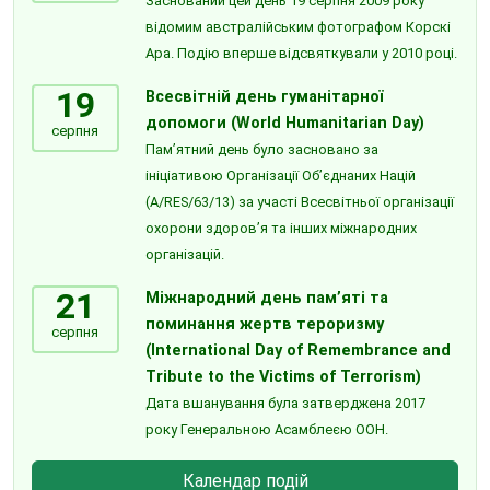
Заснований цей день 19 серпня 2009 року
відомим австралійським фотографом Корскі
Ара. Подію вперше відсвяткували у 2010 році.
19
Всесвітній день гуманітарної
допомоги (World Humanitarian Day)
серпня
Пам’ятний день було засновано за
ініціативою Організації Об’єднаних Націй
(A/RES/63/13) за участі Всесвітньої організації
охорони здоров’я та інших міжнародних
організацій.
21
Міжнародний день пам’яті та
поминання жертв тероризму
серпня
(International Day of Remembrance and
Tribute to the Victims of Terrorism)
Дата вшанування була затверджена 2017
року Генеральною Асамблеєю ООН.
Календар подій