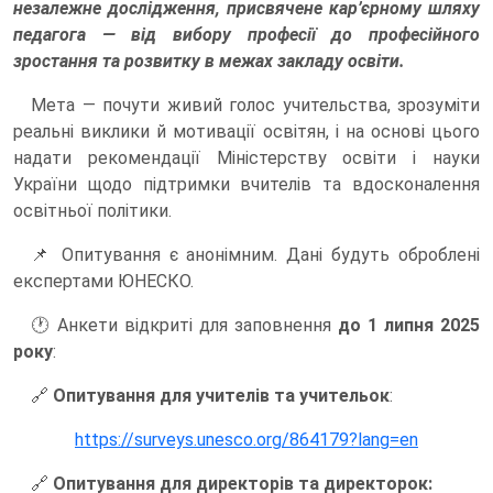
незалежне дослідження, присвячене кар’єрному шляху
педагога — від вибору професії до професійного
зростання та розвитку в межах закладу освіти.
Мета — почути живий голос учительства, зрозуміти
реальні виклики й мотивації освітян, і на основі цього
надати рекомендації Міністерству освіти і науки
України щодо підтримки вчителів та вдосконалення
освітньої політики.
📌 Опитування є анонімним. Дані будуть оброблені
експертами ЮНЕСКО.
🕐 Анкети відкриті для заповнення
до 1 липня 2025
року
:
🔗
Опитування для учителів та учительок
:
https://surveys.unesco.org/864179?lang=en
🔗
Опитування для директорів та директорок: