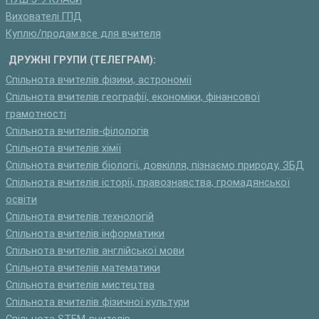
Вихователі ГПД
Куплю/продам:все для вчителя
ДРУЖНІ ГРУПИ (ТЕЛЕГРАМ):
Спільнота вчителів фізики, астрономії
Спільнота вчителів географії, економіки, фінансової
грамотності
Спільнота вчителів-філологів
Спільнота вчителів хімії
Спільнота вчителів біології, довкілля, пізнаємо природу, ЗБД
Спільнота вчителів історії, правознавства, громадянської
освіти
Спільнота вчителів технологій
Спільнота вчителів інформатики
Спільнота вчителів англійської мови
Спільнота вчителів математики
Спільнота вчителів мистецтва
Спільнота вчителів фізичної культури