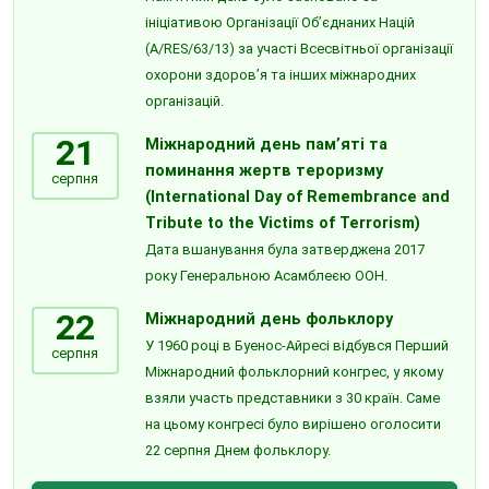
ініціативою Організації Об’єднаних Націй
(A/RES/63/13) за участі Всесвітньої організації
охорони здоров’я та інших міжнародних
організацій.
21
Міжнародний день пам’яті та
поминання жертв тероризму
серпня
(International Day of Remembrance and
Tribute to the Victims of Terrorism)
Дата вшанування була затверджена 2017
року Генеральною Асамблеєю ООН.
22
Міжнародний день фольклору
У 1960 році в Буенос-Айресі відбувся Перший
серпня
Міжнародний фольклорний конгрес, у якому
взяли участь представники з 30 країн. Саме
на цьому конгресі було вирішено оголосити
22 серпня Днем фольклору.