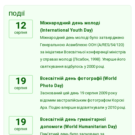
ПОДІЇ
12
Міжнародний день молоді
(International Youth Day)
серпня
Міжнародний день молоді було затверджено
Генеральною Асамблеєю ООН (A/RES/54/120)
за ініціативи Всесвітньої конференції міністрів
у справах молоді (Лісабон, 1998). Уперше його
святкування відбулось у 2000 році.
19
Всесвітній день фотографії (World
Photo Day)
серпня
Заснований цей день 19 серпня 2009 року
відомим австралійським фотографом Корскі
Ара. Подію вперше відсвяткували у 2010 році.
19
Всесвітній день гуманітарної
допомоги (World Humanitarian Day)
серпня
Пам’ятний день було засновано за