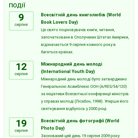
ПОДІЇ
9
Всесвітній день книголюбів (World
Book Lovers Day)
серпня
Це свято поціновувачів книги, читання,
започатковане в Сполучених Штатах Америки,
відзначається 9 серпня кожного року в
багатьох країнах.
12
Міжнародний день молоді
(International Youth Day)
серпня
Міжнародний день молоді було затверджено
Генеральною Асамблеєю ООН (A/RES/54/120)
за ініціативи Всесвітньої конференції міністрів
у справах молоді (Лісабон, 1998). Уперше його
святкування відбулось у 2000 році.
19
Всесвітній день фотографії (World
Photo Day)
серпня
Заснований цей день 19 серпня 2009 року