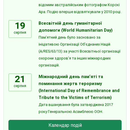
відомим австралійським фотографом Корскі
Ара. Подію вперше відсвяткували у 2010 році.
19
Всесвітній день гуманітарної
допомоги (World Humanitarian Day)
серпня
Пам’ятний день було засновано за
ініціативою Організації Об’єднаних Націй
(A/RES/63/13) за участі Всесвітньої організації
охорони здоров’я та інших міжнародних
організацій.
21
Міжнародний день пам’яті та
поминання жертв тероризму
серпня
(International Day of Remembrance and
Tribute to the Victims of Terrorism)
Дата вшанування була затверджена 2017
року Генеральною Асамблеєю ООН.
Календар подій