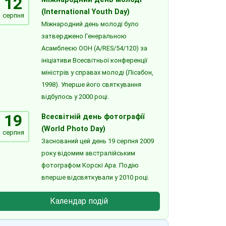
12
(International Youth Day)
серпня
Міжнародний день молоді було
затверджено Генеральною
Асамблеєю ООН (A/RES/54/120) за
ініціативи Всесвітньої конференції
міністрів у справах молоді (Лісабон,
1998). Уперше його святкування
відбулось у 2000 році.
19
Всесвітній день фотографії
(World Photo Day)
серпня
Заснований цей день 19 серпня 2009
року відомим австралійським
фотографом Корскі Ара. Подію
вперше відсвяткували у 2010 році.
Календар подій