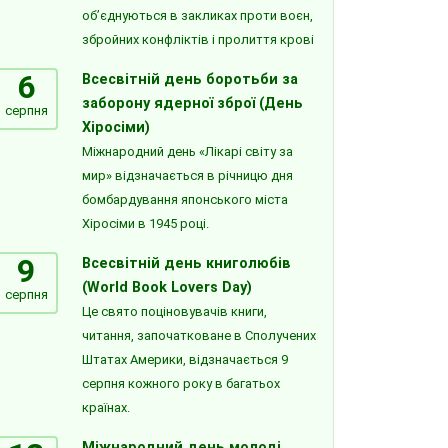
об’єднуються в закликах проти воєн,
збройних конфліктів і пролиття крові
6
Всесвітній день боротьби за
заборону ядерної зброї (День
серпня
Хіросіми)
Міжнародний день «Лікарі світу за
мир» відзначається в річницю дня
бомбардування японського міста
Хіросіми в 1945 році.
9
Всесвітній день книголюбів
(World Book Lovers Day)
серпня
Це свято поціновувачів книги,
читання, започатковане в Сполучених
Штатах Америки, відзначається 9
серпня кожного року в багатьох
країнах.
Міжнародний день молоді