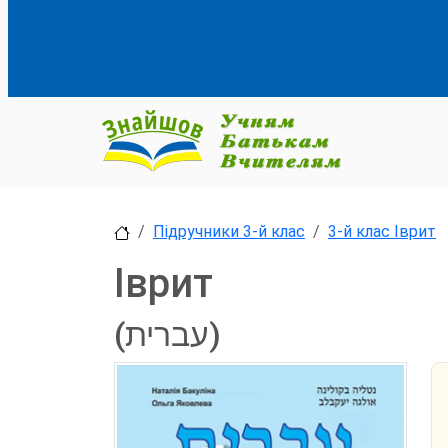
Підручники 3-й клас
3-й клас Іврит
Іврит
(עברית)