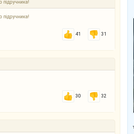
 підручника!
 підручника!
41
31
30
32