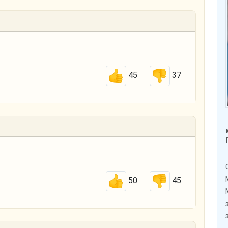
45
37
50
45