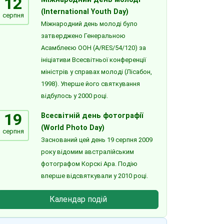
12
(International Youth Day)
серпня
Міжнародний день молоді було
затверджено Генеральною
Асамблеєю ООН (A/RES/54/120) за
ініціативи Всесвітньої конференції
міністрів у справах молоді (Лісабон,
1998). Уперше його святкування
відбулось у 2000 році.
19
Всесвітній день фотографії
(World Photo Day)
серпня
Заснований цей день 19 серпня 2009
року відомим австралійським
фотографом Корскі Ара. Подію
вперше відсвяткували у 2010 році.
Календар подій