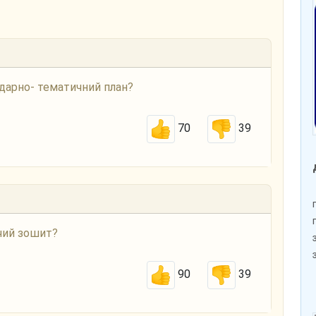
ндарно- тематичний план?
70
39
очий зошит?
90
39