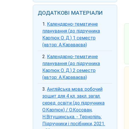
ДОДАТКОВІ МАТЕРІАЛИ
Календарно-тематичне
планування (до підручника
Карпюк О. Д.) 1 семестр
(автор: А.Караваєва)
Календарно-тематичне
планування (до підручника
Карпюк О. Д.) 2 семестр
(автор: А.Караваєва)
Англійська мова: робочий
зошит для 4 кл. закл. загал.
серед. освіти (до підручника
О.Карпюк) / О.Косован,
Н.Вітушинська. - Тернопіль:
Підручники і посібники, 2021.