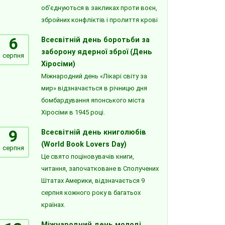
об’єднуються в закликах проти воєн,
збройних конфліктів і пролиття крові
6
Всесвітній день боротьби за
заборону ядерної зброї (День
серпня
Хіросіми)
Міжнародний день «Лікарі світу за
мир» відзначається в річницю дня
бомбардування японського міста
Хіросіми в 1945 році.
9
Всесвітній день книголюбів
(World Book Lovers Day)
серпня
Це свято поціновувачів книги,
читання, започатковане в Сполучених
Штатах Америки, відзначається 9
серпня кожного року в багатьох
країнах.
Міжнародний день молоді