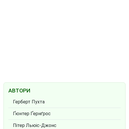
АВТОРИ
Герберт Пухта
Ґюнтер Ґернґрос
Пітер Льюіс-Джонс