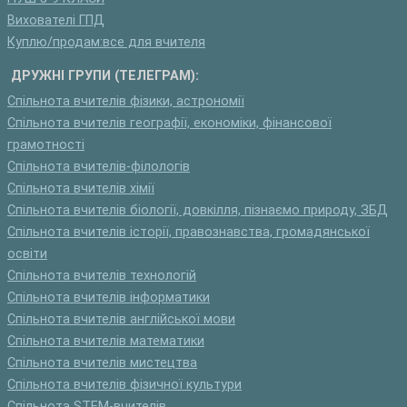
Вихователі ГПД
Куплю/продам:все для вчителя
ДРУЖНІ ГРУПИ (ТЕЛЕГРАМ):
Спільнота вчителів фізики, астрономії
Спільнота вчителів географії, економіки, фінансової
грамотності
Спільнота вчителів-філологів
Спільнота вчителів хімії
Спільнота вчителів біології, довкілля, пізнаємо природу, ЗБД
Спільнота вчителів історії, правознавства, громадянської
освіти
Спільнота вчителів технологій
Спільнота вчителів інформатики
Спільнота вчителів англійської мови
Спільнота вчителів математики
Спільнота вчителів мистецтва
Спільнота вчителів фізичної культури
Спільнота STEM-вчителів