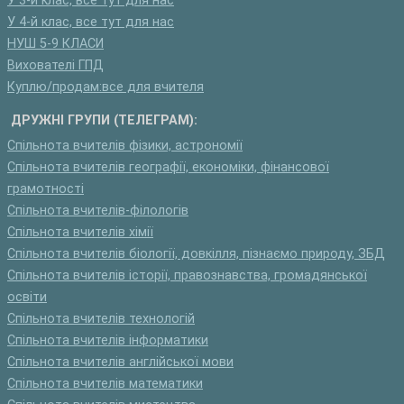
У 3-й клас, все тут для нас
У 4-й клас, все тут для нас
НУШ 5-9 КЛАСИ
Вихователі ГПД
Куплю/продам:все для вчителя
ДРУЖНІ ГРУПИ (ТЕЛЕГРАМ):
Спільнота вчителів фізики, астрономії
Спільнота вчителів географії, економіки, фінансової
грамотності
Спільнота вчителів-філологів
Спільнота вчителів хімії
Спільнота вчителів біології, довкілля, пізнаємо природу, ЗБД
Спільнота вчителів історії, правознавства, громадянської
освіти
Спільнота вчителів технологій
Спільнота вчителів інформатики
Спільнота вчителів англійської мови
Спільнота вчителів математики