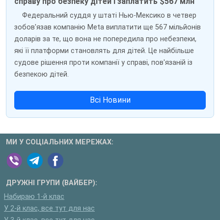
справу про безпеку дітей і заплатить $567 млн
Федеральний суддя у штаті Нью-Мексико в четвер
зобов'язав компанію Meta виплатити ще 567 мільйонів
доларів за те, що вона не попередила про небезпеки,
які її платформи становлять для дітей. Це найбільше
судове рішення проти компанії у справі, пов'язаній із
безпекою дітей.
Всі Новини
МИ У СОЦІАЛЬНИХ МЕРЕЖАХ:
ДРУЖНІ ГРУПИ (ВАЙБЕР):
Набираю 1-й клас
У 2-й клас, все тут для нас