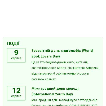
ПОДІЇ
9
Всесвітній день книголюбів (World
Book Lovers Day)
серпня
Це свято поціновувачів книги, читання,
започатковане в Сполучених Штатах Америки,
відзначається 9 серпня кожного року в
багатьох країнах.
12
Міжнародний день молоді
(International Youth Day)
серпня
Міжнародний день молоді було затверджено
Генеральною Асамблеєю ООН (A/RES/54/120)