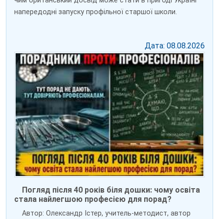
чим британський досвід може стати в пригоді Україні
напередодні запуску профільної старшої школи.
Дата: 08.08.2026
Погляд після 40 років біля дошки: чому освіта
стала найлегшою професією для порад?
Автор: Олександр Істер, учитель-методист, автор