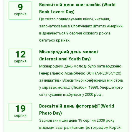
9
Всесвітній день книголюбів (World
Book Lovers Day)
серпня
Це свято поціновувачів книги, читання,
започатковане в Сполучених Штатах Америки,
відзначається 9 серпня кожного року в
багатьох країнах.
12
Міжнародний день молоді
(International Youth Day)
серпня
Міжнародний день молоді було затверджено
Генеральною Асамблеєю ООН (A/RES/54/120)
за ініціативи Всесвітньої конференції міністрів
у справах молоді (Лісабон, 1998). Уперше його
святкування відбулось у 2000 році.
19
Всесвітній день фотографії (World
Photo Day)
серпня
Заснований цей день 19 серпня 2009 року
відомим австралійським фотографом Корскі