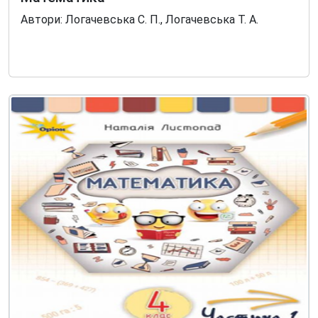
Автори: Логачевська С. П., Логачевська Т. А.