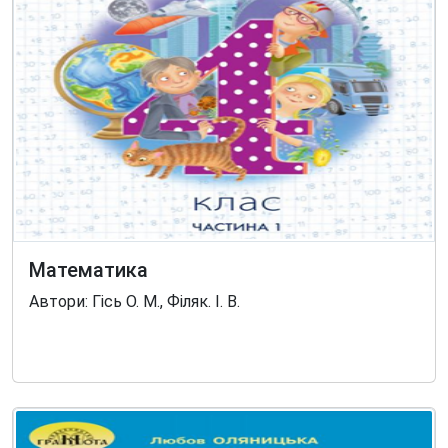
Математика
Автори: Гісь О. М., Філяк. І. В.